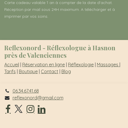
Carte cadeau valable 1 an à compter de la date d'achat.
Réception par mail sous 24H maximum. A télécharger et à
imprimer par vos soins.
Reflexonord - Réflexologue à Hasnon
près de Valenciennes
Accueil
|
Réservation en ligne
|
Réflexologie
|
Massages
|
Tarifs
|
Boutique
|
Contact
|
Blog
06.34.67.41.68
reflexonord@gmail.com