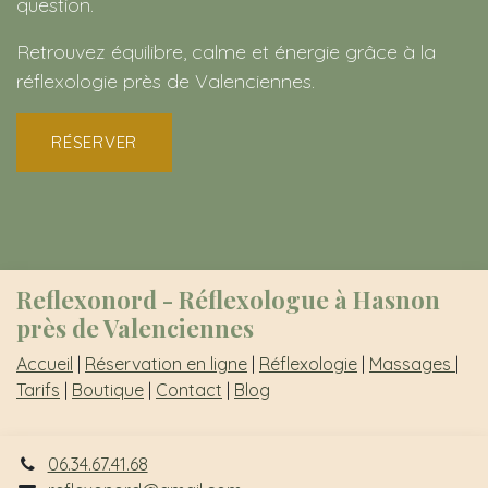
question.
Retrouvez équilibre, calme et énergie grâce à la
réflexologie près de Valenciennes.
RÉSERVER
Reflexonord - Réflexologue à Hasnon
près de Valenciennes
Accueil
|
Réservation en ligne
|
Réflexologie
|
Massages
|
Tarifs
|
Boutique
|
Contact
|
Blog
06.34.67.41.68